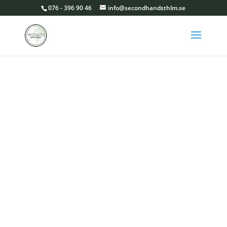
076 - 396 90 46
info@secondhandsthlm.se
VÅRA BUTIKER
SHOPPING