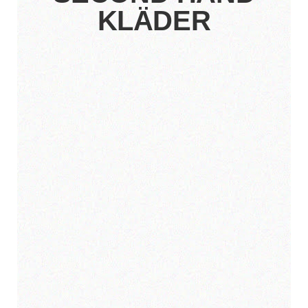
KLÄDER
Vintage möbler har på senare år blivit
ett självklart inslag i många hem. De ger
karaktär, hållbarhet och en känsla av...