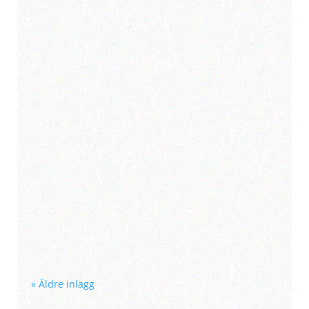
Second hand-konsumtion har blivit en
betydande kraft i Skärholmen, där
många nu väljer att sälja begagnade
kläder....
« Äldre inlägg