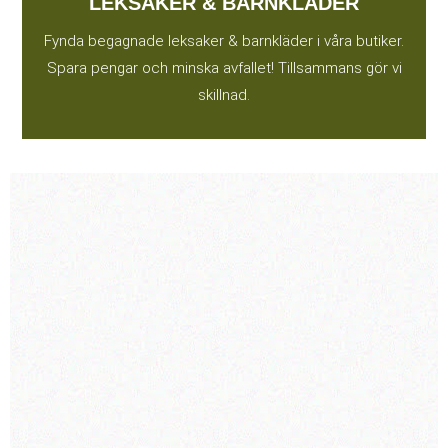
LEKSAKER & BARNKLÄDER
Fynda begagnade leksaker & barnkläder i våra butiker.
Spara pengar och minska avfallet! Tillsammans gör vi
skillnad.
Våra
KUNDOMDÖMEN
”BROCANTE är definitivt en pärla i
secondhandvärlden, och jag kan varmt
rekommendera det till alla som älskar att hitta
unika och prisvärda föremål med karaktär. Jag