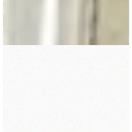
Dödsbotömning i
Stockholm
HELHETSLÖSNING VID
TÖMING AV DÖDSBON
Behöver du hjälp med att tömma ett dödsbo,
sälja enskilda föremål eller utföra