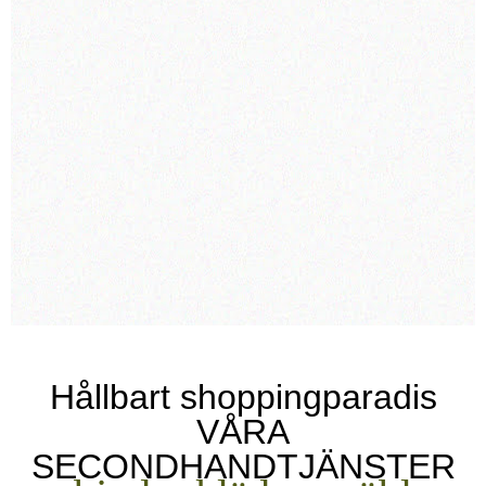
dödsbostädning av ett hem? Med lång
erfarenhet erbjuder vi värdering och uppköp av
föremål, både vid boavveckling och separat för
föremålsförvärv.
SÄLJ DÖDSBO
Hållbart shoppingparadis
VÅRA
SECONDHANDTJÄNSTER